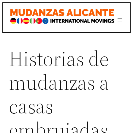
Saltar
al
contenido
Historias de
mudanzas a
casas
embrujadas